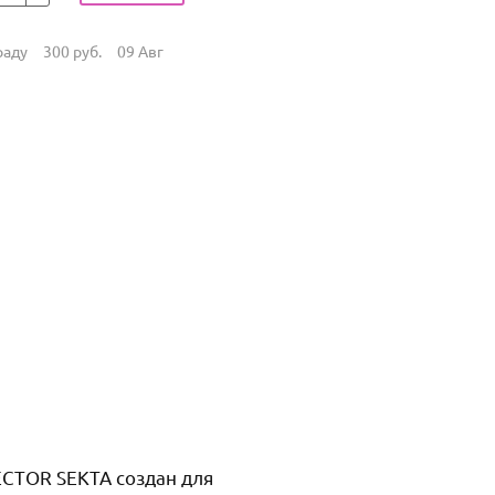
раду
300
руб.
09 Авг
TECTOR SEKTA создан для