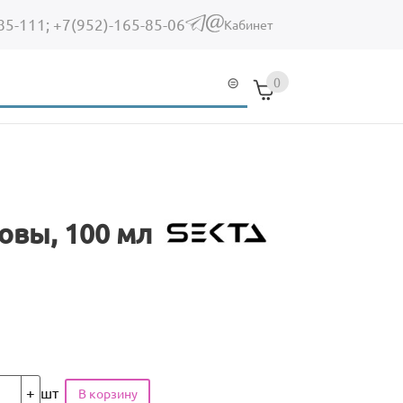
85-111;
+7(952)-165-85-06
(link sends e-mail)
Кабинет
0
ловы, 100 мл
шт