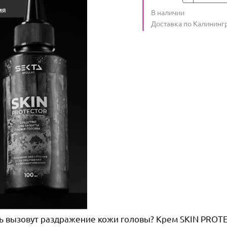
Количество
В наличии
:
Условия доставки
Доставка по Калининг
тель вызовут раздражение кожи головы? Крем SKIN PRO