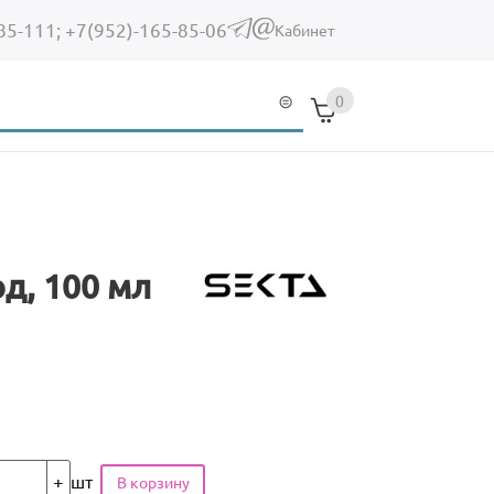
85-111;
+7(952)-165-85-06
(link sends e-mail)
Кабинет
0
д, 100 мл
шт