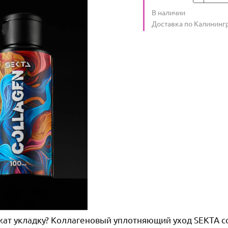
Количество
В наличии
:
Условия доставки
Доставка по Калининг
ржат укладку? Коллагеновый уплотняющий уход SEKTA с