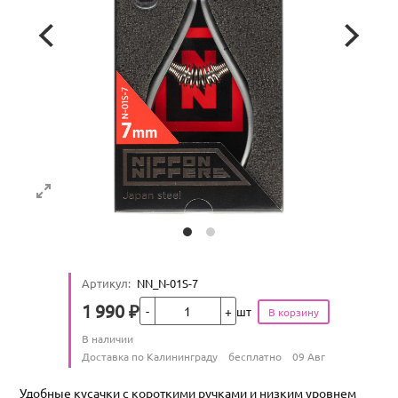
Артикул
:
NN_N-01S-7
Кол-во
1 990
₽
шт
Цена
Количество
В наличии
:
Условия доставки
Доставка по Калининграду
бесплатно
09 Авг
Удобные кусачки с короткими ручками и низким уровнем