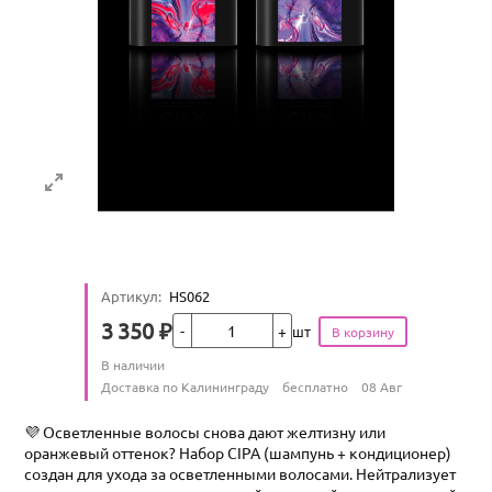
Артикул
:
HS062
Кол-во
3 350
₽
шт
Цена
Количество
В наличии
:
Условия доставки
Доставка по Калининграду
бесплатно
08 Авг
💜 Осветленные волосы снова дают желтизну или
оранжевый оттенок? Набор CIPA (шампунь + кондиционер)
создан для ухода за осветленными волосами. Нейтрализует