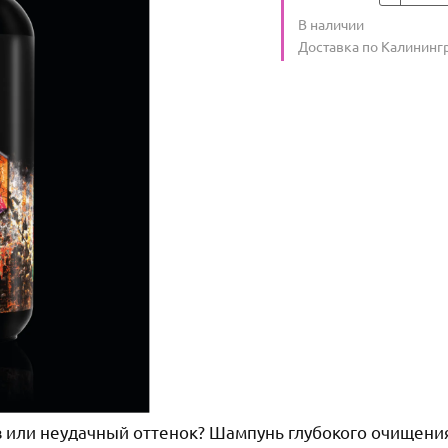
Количество
В наличии
:
Условия доставки
Доставка по Калининг
в или неудачный оттенок? Шампунь глубокого очищения