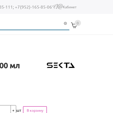
85-111;
+7(952)-165-85-06
(link sends e-mail)
Кабинет
0
00 мл
шт