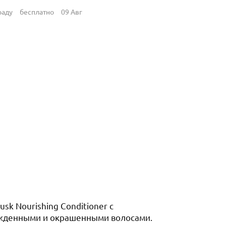
раду
бесплатно
09 Авг
k Nourishing Conditioner с
режденными и окрашенными волосами.