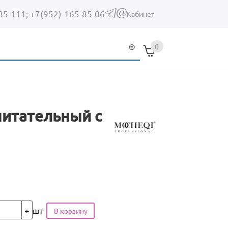
85-111;
+7(952)-165-85-06
(link sends e-mail)
Кабинет
0
питательный с
шт