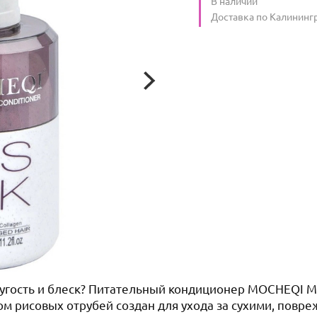
Количество
В наличии
:
Условия доставки
Доставка по Калининг
гость и блеск? Питательный кондиционер MOCHEQI Mus
м рисовых отрубей создан для ухода за сухими, пов