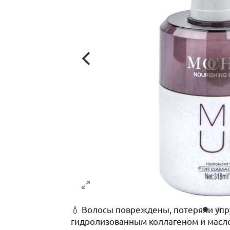
💧 Волосы повреждены, потеряли упру
гидролизованным коллагеном и масло