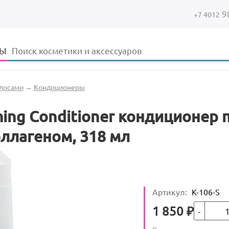
9
+7 4012
Форма поиска
Поиск
ДЫ
олосами
→
Кондиционеры
hing Conditioner кондиционер 
ллагеном, 318 мл
Артикул
:
K-106-S
Кол-во
Цена
1 850
₽