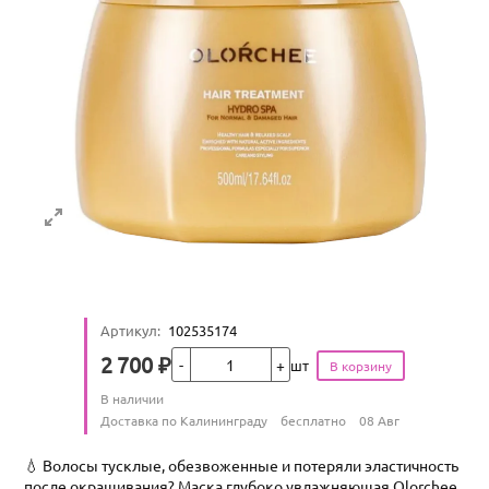
Артикул
:
102535174
Кол-во
2 700
₽
шт
Цена
Количество
В наличии
:
Условия доставки
Доставка по Калининграду
бесплатно
08 Авг
💧 Волосы тусклые, обезвоженные и потеряли эластичность
после окрашивания? Маска глубоко увлажняющая Olorchee