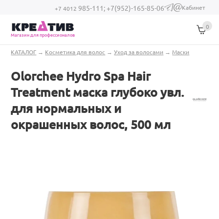
Перейти к основному содержанию
Кабинет
985-111;
+7(952)-165-85-06
(link sends e-
+7 4012
mail)
0
Магазин для профессионалов
Вы здесь
КАТАЛОГ
→
Косметика для волос
→
Уход за волосами
→
Маски
Olorchee Hydro Spa Hair
Treatment маска глубоко увл.
для нормальных и
окрашенных волос, 500 мл