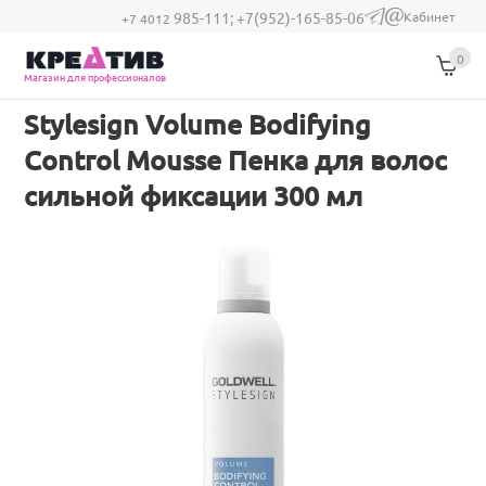
Перейти к основному содержанию
Кабинет
985-111;
+7(952)-165-85-06
(link sends e-
+7 4012
mail)
0
Магазин для профессионалов
Stylesign Volume Bodifying
Control Mousse Пенка для волос
сильной фиксации 300 мл