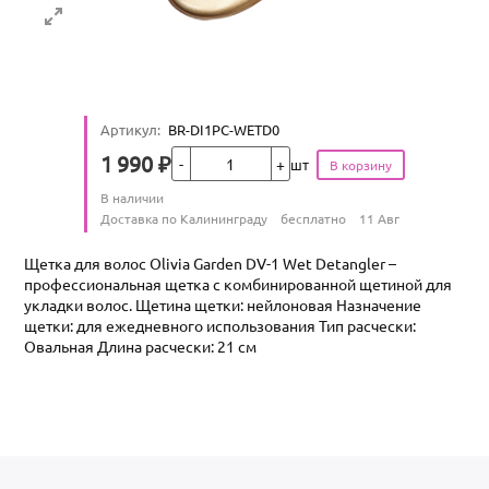
Артикул
:
BR-DI1PC-WETD0
Кол-во
1 990
₽
шт
Цена
Количество
В наличии
:
Условия доставки
Доставка по Калининграду
бесплатно
11 Авг
Щетка для волос Olivia Garden DV-1 Wet Detangler –
профессиональная щетка с комбинированной щетиной для
укладки волос. Щетина щетки: нейлоновая Назначение
щетки: для ежедневного использования Тип расчески:
Овальная Длина расчески: 21 см