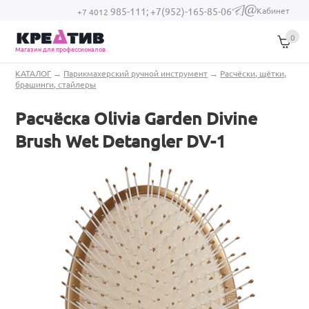
Перейти к основному содержанию
Кабинет
985-111;
+7(952)-165-85-06
(link sends e-
+7 4012
mail)
0
Магазин для профессионалов
Вы здесь
КАТАЛОГ
→
Парикмахерский ручной инструмент
→
Расчёски, щётки,
брашинги, стайлеры
Расчёска Olivia Garden Divine
Brush Wet Detangler DV-1