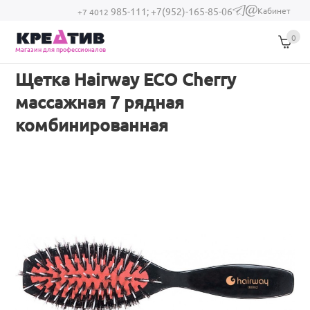
Перейти к основному содержанию
Кабинет
985-111;
+7(952)-165-85-06
(link sends e-
+7 4012
mail)
0
Магазин для профессионалов
Щетка Hairway ECO Cherry
массажная 7 рядная
комбинированная