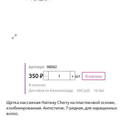
Артикул
:
08062
Кол-во
350
₽
шт
Цена
Количество
В наличии
:
Условия доставки
Доставка по Калининграду
300
руб.
10 Авг
Щетка массажная Hairway Cherry на пластиковой основе,
комбинированная. Антистатик. 7-рядная, для наращенных
волос.