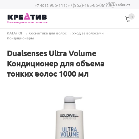
Перейти к основному содержанию
Кабинет
985-111;
+7(952)-165-85-06
(link sends e-
+7 4012
mail)
0
Магазин для профессионалов
Вы здесь
КАТАЛОГ
→
Косметика для волос
→
Уход за волосами
→
Кондиционеры
Dualsenses Ultra Volume
Кондиционер для объема
тонких волос 1000 мл