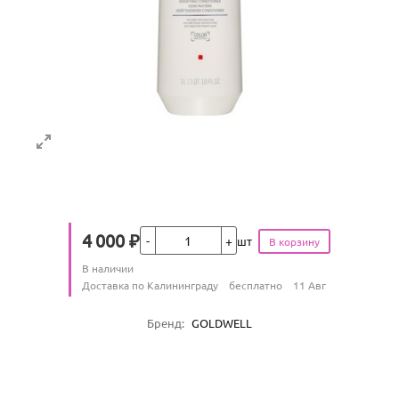
Кол-во
4 000
₽
шт
Цена
Количество
В наличии
:
Условия доставки
Доставка по Калининграду
бесплатно
11 Авг
Характеристики
Бренд
:
GOLDWELL