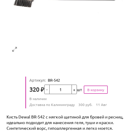
Артикул
:
BR-542
Кол-во
320
₽
шт
Цена
Количество
В наличии
:
Условия доставки
Доставка по Калининграду
300
руб.
11 Авг
Кисть Dewal BR-542 с мягкой щетиной для бровей и ресниц,
идеально подходит для нанесения геля, туши и краски.
Синтетический ворс, гипоаллергенная и легко моется.