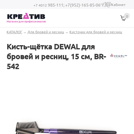
Перейти к основному содержанию
Кабинет
985-111;
+7(952)-165-85-06
(link sends e-
+7 4012
mail)
0
Магазин для профессионалов
Вы здесь
КАТАЛОГ
→
Для бровей и ресниц
→
Кисточки для бровей и ресниц
Кисть-щётка DEWAL для
бровей и ресниц, 15 см, BR-
542