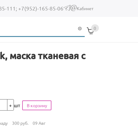
85-111;
+7(952)-165-85-06
(link sends e-mail)
Кабинет
0
k, маска тканевая с
шт
раду
300
руб.
09 Авг