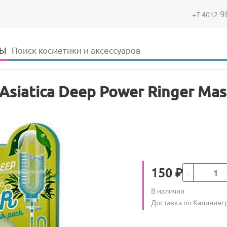
9
+7 4012
Форма поиска
Поиск
ДЫ
Asiatica Deep Power Ringer Mas
Кол-во
Цена
150
₽
Количество
В наличии
:
Условия доставки
Доставка по Калининг