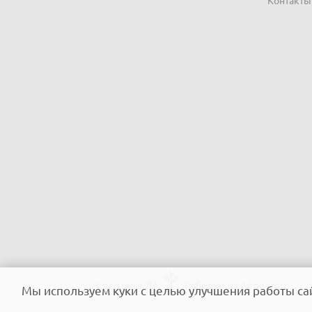
Сделано в ЛА
Работает на Айтинити
Мы используем куки с целью улучшения работы сай