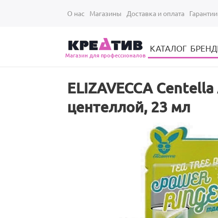
Перейти к основному содержанию
О нас
Магазины
Доставка и оплата
Гарантии
КАТАЛОГ
БРЕН
Магазин для профессионалов
Электрические инструменты для укладки и стрижки волос
Парикмахерские принадлежности
Парикмахерский ручной инструмент
Маникюрный / педикюрный инструмент
Оборудование для маникюра и педикюра
ELIZAVECCA Centella 
центеллой, 23 мл