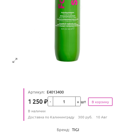
Артикул
:
E4013400
Кол-во
1 250
₽
шт
Цена
Количество
В наличии
:
Условия доставки
Доставка по Калининграду
300
руб.
10 Авг
Характеристики
Бренд
:
TIGI