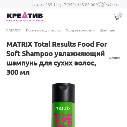
Перейти к основному содержанию
Кабинет
985-111;
+7(952)-165-85-06
(link sends e-
+7 4012
mail)
0
Магазин для профессионалов
Вы здесь
КАТАЛОГ
→
Косметика для волос
→
Уход за волосами
→
Шампуни
MATRIX Total Results Food For
Soft Shampoo увлажняющий
шампунь для сухих волос,
300 мл