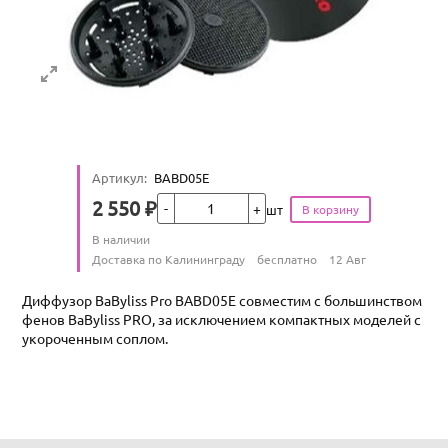
Артикул
:
BABD05E
Кол-во
2 550
₽
шт
Цена
Количество
В наличии
:
Условия доставки
Доставка по Калининграду
бесплатно
12 Авг
Диффузор BaByliss Pro BABD05E совместим с большинством
фенов BaByliss PRO, за исключением компактных моделей с
укороченным соплом.