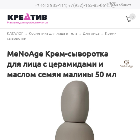
Перейти к основному содержанию
Кабинет
985-111;
+7(952)-165-85-06
(link sends e-
+7 4012
mail)
0
Магазин для профессионалов
Вы здесь
КАТАЛОГ
→
Косметика для лица и тела
→
Для лица
→
Крем-
сыворотки
MeNoAge Крем-сыворотка
для лица с церамидами и
маслом семян малины 50 мл