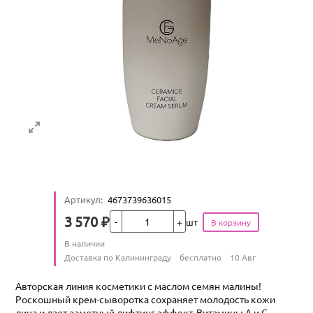
Артикул
:
4673739636015
Кол-во
3 570
₽
шт
Цена
Количество
В наличии
:
Условия доставки
Доставка по Калининграду
бесплатно
10 Авг
Авторская линия косметики с маслом семян малины!
Роскошный крем-сыворотка сохраняет молодость кожи
лица и дает заметный лифтинг-эффект. Витамины А и С