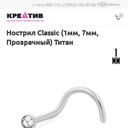
Перейти к основному содержанию
Кабинет
985-111;
+7(952)-165-85-06
(link sends e-
+7 4012
mail)
0
Магазин для профессионалов
Нострил Classic (1мм, 7мм,
Прозрачный) Титан