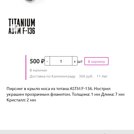
Кол-во
500
₽
шт
Цена
Количество
В наличии
:
Условия доставки
Доставка по Калининграду
300
руб.
11 Авг
Пирсинг в крыло носа из титана ASTM F-136. Нострил
украшен прозрачным фианитом. Толщина: 1 мм Длина: 7 мм
Кристалл: 2 мм