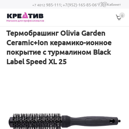
Перейти к основному содержанию
Кабинет
985-111;
+7(952)-165-85-06
(link sends e-
+7 4012
mail)
0
Магазин для профессионалов
Термобрашинг Olivia Garden
Ceramic+Ion керамико-ионное
покрытие с турмалином Black
Label Speed XL 25