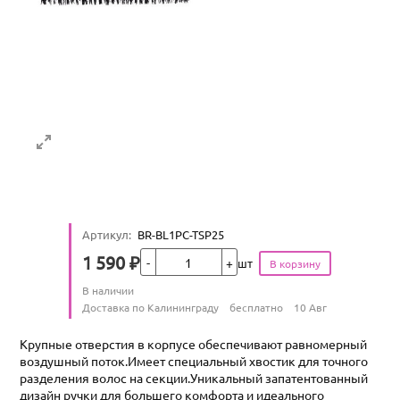
Артикул
:
BR-BL1PC-TSP25
Кол-во
1 590
₽
шт
Цена
Количество
В наличии
:
Условия доставки
Доставка по Калининграду
бесплатно
10 Авг
Крупные отверстия в корпусе обеспечивают равномерный
воздушный поток.Имеет специальный хвостик для точного
разделения волос на секции.Уникальный запатентованный
дизайн ручки для большего комфорта и идеального