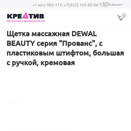
Перейти к основному содержанию
Кабинет
985-111;
+7(952)-165-85-06
(link sends e-
+7 4012
mail)
0
Магазин для профессионалов
Щетка массажная DEWAL
BEAUTY серия "Прованс", с
пластиковым штифтом, большая
с ручкой, кремовая