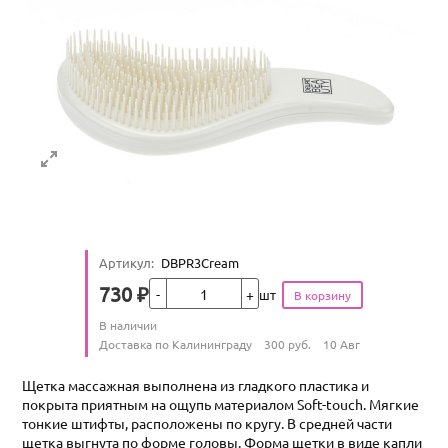
Артикул
:
DBPR3Cream
Кол-во
730
₽
шт
Цена
Количество
В наличии
:
Условия доставки
Доставка по Калининграду
300
руб.
10 Авг
Щетка массажная выполнена из гладкого пластика и
покрыта приятным на ощупь материалом Soft-touch. Мягкие
тонкие штифты, расположены по кругу. В средней части
щетка выгнута по форме головы. Форма щетки в виде капли