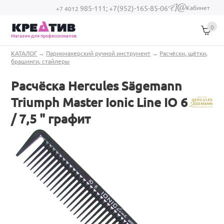
Перейти к основному содержанию
Кабинет
985-111;
+7(952)-165-85-06
(link sends e-
+7 4012
mail)
0
Магазин для профессионалов
Вы здесь
КАТАЛОГ
→
Парикмахерский ручной инструмент
→
Расчёски, щётки,
брашинги, стайлеры
Расчёска Hercules Sägemann
Triumph Master Ionic Line IO 6
/ 7,5 " графит