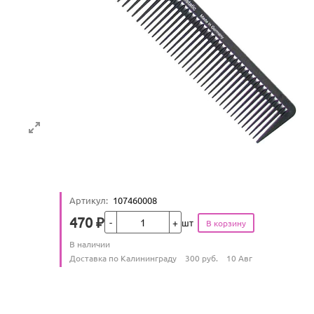
Артикул
:
107460008
Кол-во
470
₽
шт
Цена
Количество
В наличии
:
Условия доставки
Доставка по Калининграду
300
руб.
10 Авг