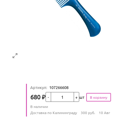
Артикул
:
107266608
Кол-во
680
₽
шт
Цена
Количество
В наличии
:
Условия доставки
Доставка по Калининграду
300
руб.
10 Авг