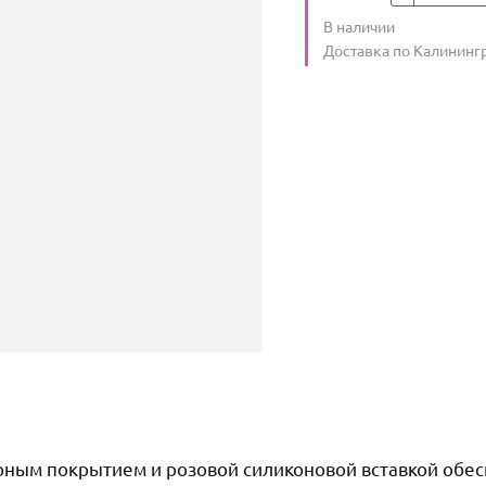
Количество
В наличии
:
Условия доставки
Доставка по Калининг
черным покрытием и розовой силиконовой вставкой обе