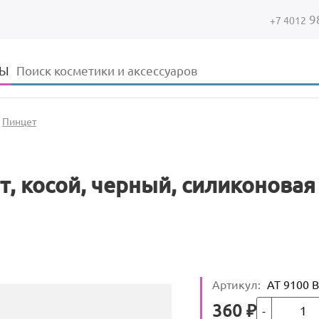
9
+7 4012
Форма поиска
Поиск
ДЫ
→
Пинцет
т, косой, черный, силиконовая
Артикул
:
АТ 9100 
Кол-во
Цена
360
₽