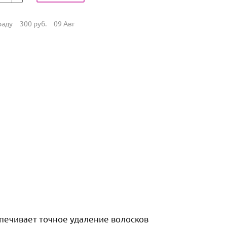
раду
300
руб.
09 Авг
спечивает точное удаление волосков