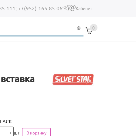
85-111;
+7(952)-165-85-06
(link sends e-mail)
Кабинет
0
 вставка
BLACK
шт