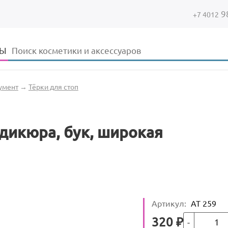
9
+7 4012
Форма поиска
Поиск
ДЫ
умент
→
Тёрки для стоп
едикюра, бук, широкая
Артикул
:
АТ 259
Кол-во
Цена
320
₽