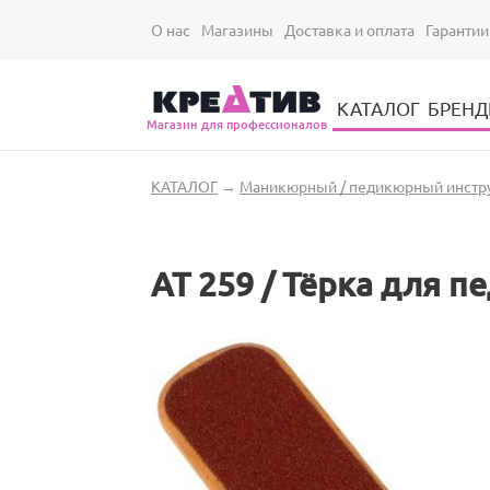
Перейти к основному содержанию
О нас
Магазины
Доставка и оплата
Гарантии
КАТАЛОГ
БРЕН
Магазин для профессионалов
Электрические инструменты для укладки и стрижки волос
Парикмахерские принадлежности
Парикмахерский ручной инструмент
Маникюрный / педикюрный инструмент
Оборудование для маникюра и педикюра
Вы здесь
КАТАЛОГ
→
Маникюрный / педикюрный инстр
АТ 259 / Тёрка для п