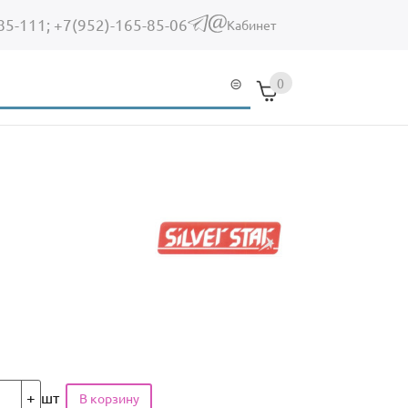
85-111;
+7(952)-165-85-06
(link sends e-mail)
Кабинет
0
шт