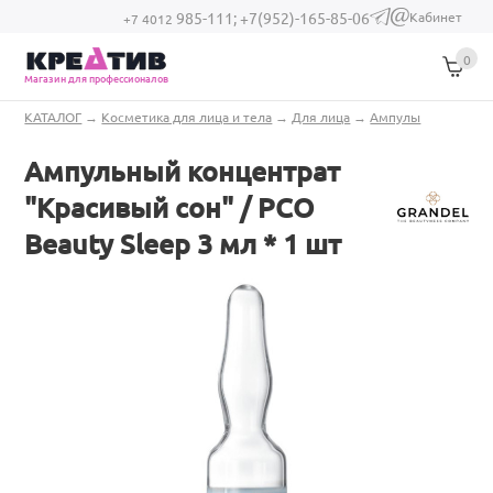
Перейти к основному содержанию
Кабинет
985-111;
+7(952)-165-85-06
(link sends e-
+7 4012
mail)
0
Магазин для профессионалов
Вы здесь
КАТАЛОГ
→
Косметика для лица и тела
→
Для лица
→
Ампулы
Ампульный концентрат
"Красивый сон" / PCO
Beauty Sleep 3 мл * 1 шт