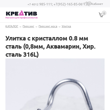
Перейти к основному содержанию
Кабинет
985-111;
+7(952)-165-85-06
(link sends e-
+7 4012
mail)
0
Магазин для профессионалов
Вы здесь
КАТАЛОГ
→
Пирсинг
→
Пирсинг носа
→
Улитка
Улитка с кристаллом 0.8 мм
сталь (0,8мм, Аквамарин, Хир.
сталь 316L)