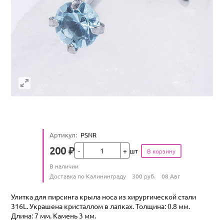
Артикул
:
PSNR
Кол-во
200
₽
шт
Цена
Количество
В наличии
:
Условия доставки
Доставка по Калининграду
300
руб.
08 Авг
Улитка для пирсинга крыла носа из хирургической стали
316L. Украшена кристаллом в лапках. Толщина: 0.8 мм.
Длина: 7 мм. Камень 3 мм.