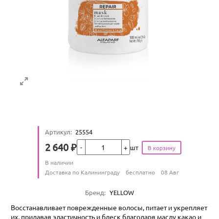
Артикул
:
25554
Кол-во
2 640
₽
шт
Цена
Количество
В наличии
:
Условия доставки
Доставка по Калининграду
бесплатно
08 Авг
Характеристики
Бренд
:
YELLOW
Восстанавливает поврежденные волосы, питает и укрепляет
их, придавая эластичность и блеск благодаря маслу какао и