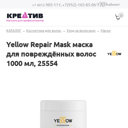
Перейти к основному содержанию
Кабинет
985-111;
+7(952)-165-85-06
(link sends e-
+7 4012
mail)
0
Магазин для профессионалов
Вы здесь
КАТАЛОГ
→
Косметика для волос
→
Уход за волосами
→
Маски
Yellow Repair Mask маска
для повреждённых волос
1000 мл, 25554