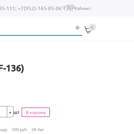
85-111;
+7(952)-165-85-06
(link sends e-mail)
Кабинет
0
F-136)
шт
раду
300
руб.
08 Авг