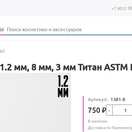
9
+7 4012
Форма поиска
Поиск
ДЫ
ны)
1.2 мм, 8 мм, 3 мм Титан ASTM 
Артикул
:
1381-8
Кол-во
Цена
750
₽
Количество
В наличии
:
Условия доставки
Доставка по Калининг