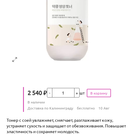
Кол-во
2 540
₽
шт
Цена
Количество
В наличии
:
Условия доставки
Доставка по Калининграду
бесплатно
10 Авг
Тонер с соей увлажняет, смягчает, разглаживает кожу,
устраняет сухость и защищает от обезвоживания. Повышает
эластичность и сохраняет молодость.