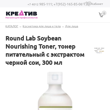
Перейти к основному содержанию
Кабинет
985-111;
+7(952)-165-85-06
(link sends e-
+7 4012
mail)
0
Магазин для профессионалов
Вы здесь
КАТАЛОГ
→
Косметика для лица и тела
→
Для лица
Round Lab Soybean
Nourishing Toner, тонер
питательный с экстрактом
черной сои, 300 мл