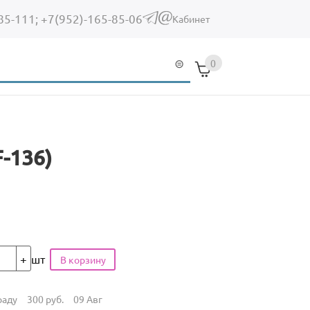
85-111;
+7(952)-165-85-06
(link sends e-mail)
Кабинет
0
-136)
шт
раду
300
руб.
09 Авг