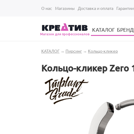
Перейти к основному содержанию
О нас
Магазины
Доставка и оплата
Гарантии
КАТАЛОГ
БРЕН
Магазин для профессионалов
Электрические инструменты для укладки и стрижки волос
Парикмахерские принадлежности
Парикмахерский ручной инструмент
Маникюрный / педикюрный инструмент
Оборудование для маникюра и педикюра
Вы здесь
КАТАЛОГ
→
Пирсинг
→
Кольцо-кликер
Кольцо-кликер Zero 1