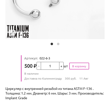
Артикул
:
022-6-3
Кол-во
500
₽
шт
Цена
Количество
В наличии
:
Условия доставки
Доставка по Калининграду
300
руб.
11 Авг
Циркуляр с внутренней резьбой из титана ASTM F-136 .
Толщина: 1.2 мм. Диаметр: 6 мм. Шары: 3 мм. Производитель:
Implant Grade