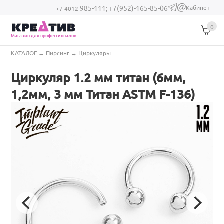
Перейти к основному содержанию
Кабинет
985-111;
+7(952)-165-85-06
(link sends e-
+7 4012
mail)
0
Магазин для профессионалов
Вы здесь
КАТАЛОГ
→
Пирсинг
→
Циркуляры
Циркуляр 1.2 мм титан (6мм,
1,2мм, 3 мм Титан ASTM F-136)