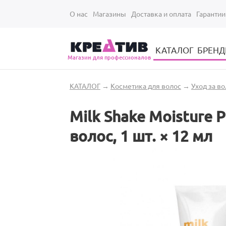
Перейти к основному содержанию
О нас
Магазины
Доставка и оплата
Гарантии
КАТАЛОГ
БРЕН
Магазин для профессионалов
Электрические инструменты для укладки и стрижки волос
Парикмахерские принадлежности
Парикмахерский ручной инструмент
Маникюрный / педикюрный инструмент
Оборудование для маникюра и педикюра
Вы здесь
КАТАЛОГ
→
Косметика для волос
→
Уход за в
Milk Shake Moisture 
волос, 1 шт. × 12 мл