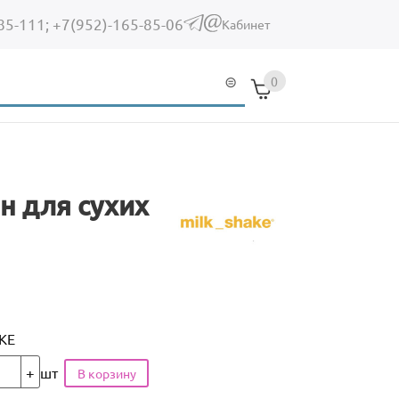
85-111;
+7(952)-165-85-06
(link sends e-mail)
Кабинет
0
н для сухих
KE
шт