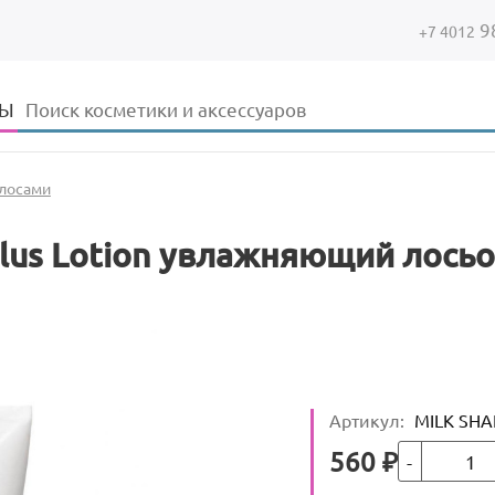
9
+7 4012
Форма поиска
Поиск
ДЫ
олосами
Plus Lotion увлажняющий лосьо
Артикул
:
MILK SHA
Кол-во
Цена
560
₽