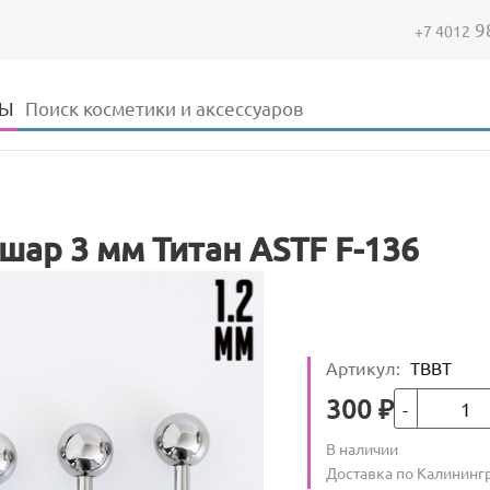
9
+7 4012
Форма поиска
Поиск
ДЫ
шар 3 мм Титан ASTF F-136
Артикул
:
TBBT
Кол-во
Цена
300
₽
Количество
В наличии
:
Условия доставки
Доставка по Калининг