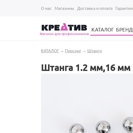
Перейти к основному содержанию
О нас
Магазины
Доставка и оплата
Гарантии
КАТАЛОГ
БРЕН
Магазин для профессионалов
Электрические инструменты для укладки и стрижки волос
Парикмахерские принадлежности
Парикмахерский ручной инструмент
Маникюрный / педикюрный инструмент
Оборудование для маникюра и педикюра
Вы здесь
КАТАЛОГ
→
Пирсинг
→
Штанги
Штанга 1.2 мм,16 мм 