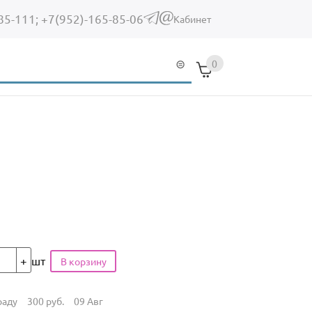
85-111;
+7(952)-165-85-06
(link sends e-mail)
Кабинет
0
шт
раду
300
руб.
09 Авг