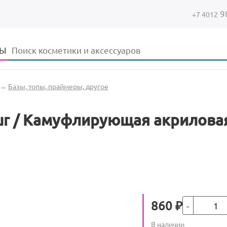
9
+7 4012
Форма поиска
Поиск
ДЫ
→
Базы, топы, праймеры, другое
our / Камуфлирующая акрилова
Кол-во
Цена
860
₽
Количество
В наличии
: