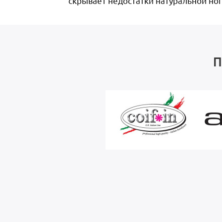
скрывает недостатки натуральной ног
П