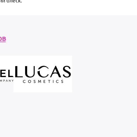
ий блеск.
ов