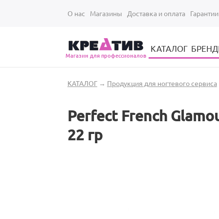
Перейти к основному содержанию
О нас
Магазины
Доставка и оплата
Гарантии
КАТАЛОГ
БРЕН
Магазин для профессионалов
Электрические инструменты для укладки и стрижки волос
Парикмахерские принадлежности
Парикмахерский ручной инструмент
Маникюрный / педикюрный инструмент
Оборудование для маникюра и педикюра
Вы здесь
КАТАЛОГ
→
Продукция для ногтевого сервиса
Perfect French Glam
22 гр