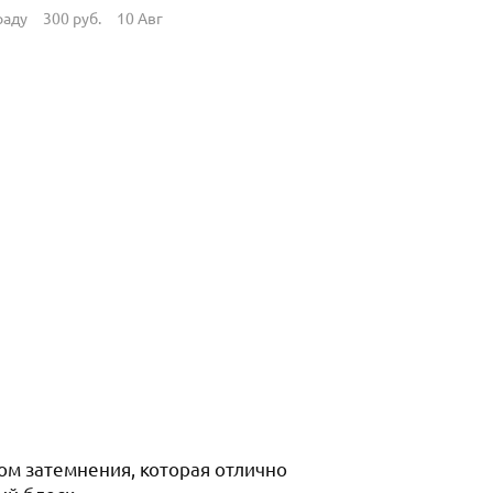
раду
300
руб.
10 Авг
ом затемнения, которая отлично