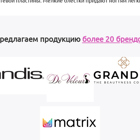
тевой пластины. Мелкие блестки придают ногтям легк
редлагаем продукцию
более 20 бренд