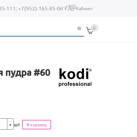
85-111;
+7(952)-165-85-06
(link sends e-mail)
Кабинет
0
я пудра #60
шт