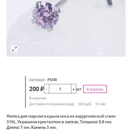
Артикул
:
PSNR
Кол-во
200
₽
шт
Цена
Количество
В наличии
:
Условия доставки
Доставка по Калининграду
300
руб.
10 Авг
Улитка для пирсинга крыла носа из хирургической стали
316L. Украшена кристаллом в лапках. Толщина: 0.8 мм.
Длина: 7 мм. Камень 3 мм.