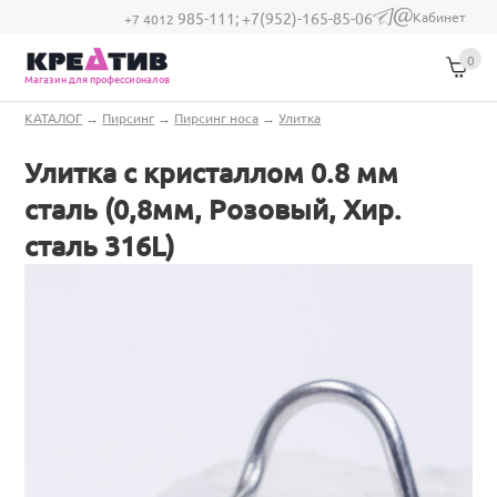
Перейти к основному содержанию
Кабинет
985-111;
+7(952)-165-85-06
(link sends e-
+7 4012
mail)
0
Магазин для профессионалов
Вы здесь
КАТАЛОГ
→
Пирсинг
→
Пирсинг носа
→
Улитка
Улитка с кристаллом 0.8 мм
сталь (0,8мм, Розовый, Хир.
сталь 316L)