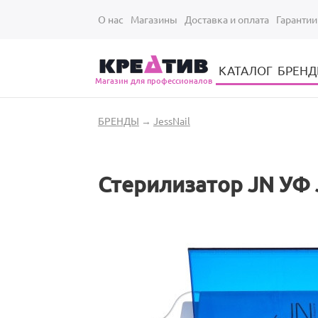
Перейти к основному содержанию
О нас
Магазины
Доставка и оплата
Гарантии
КАТАЛОГ
БРЕН
Магазин для профессионалов
Электрические инструменты для укладки и стрижки волос
Парикмахерские принадлежности
Парикмахерский ручной инструмент
Маникюрный / педикюрный инструмент
Оборудование для маникюра и педикюра
Вы здесь
БРЕНДЫ
→
JessNail
Стерилизатор JN УФ 