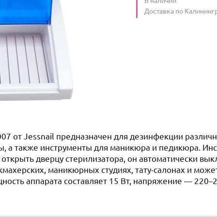
Условия доставки
Доставка по Калининг
07 от Jessnail предназначен для дезинфекции различны
ы, а также инструменты для маникюра и педикюра. Ин
и открыть дверцу стерилизатора, он автоматически вы
кмахерских, маникюрных студиях, тату-салонах и може
ность аппарата составляет 15 Вт, напряжение — 220–2