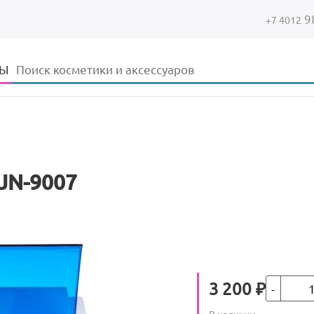
9
+7 4012
Форма поиска
Поиск
ДЫ
JN-9007
Кол-во
Цена
3 200
₽
Количество
В наличии
: