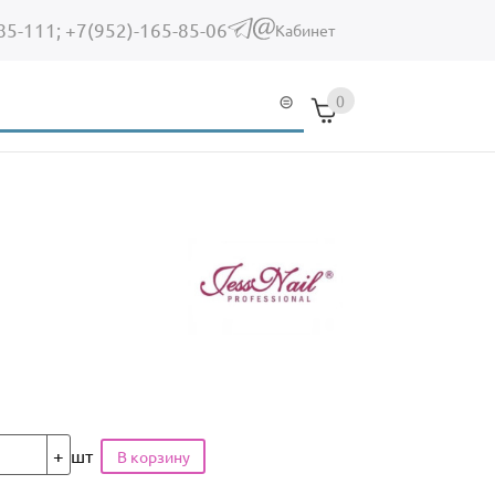
85-111;
+7(952)-165-85-06
(link sends e-mail)
Кабинет
0
шт