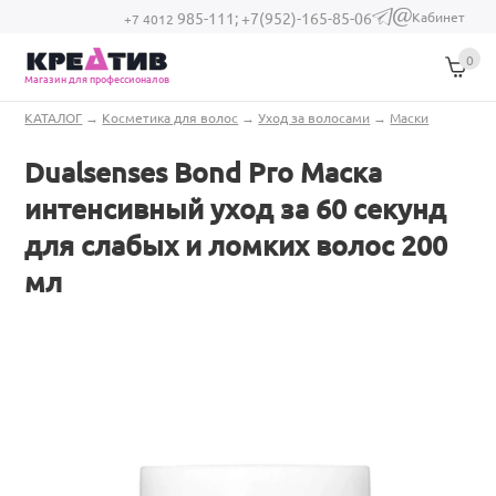
Перейти к основному содержанию
Кабинет
985-111;
+7(952)-165-85-06
(link sends e-
+7 4012
mail)
0
Магазин для профессионалов
Вы здесь
КАТАЛОГ
→
Косметика для волос
→
Уход за волосами
→
Маски
Dualsenses Bond Pro Маска
интенсивный уход за 60 секунд
для слабых и ломких волос 200
мл