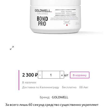
Кол-во
2 300
₽
шт
Цена
Количество
В наличии
:
Условия доставки
Доставка по Калининграду
бесплатно
08 Авг
Характеристики
Бренд
:
GOLDWELL
За всего лишь 60 секунд средство существенно укрепляет