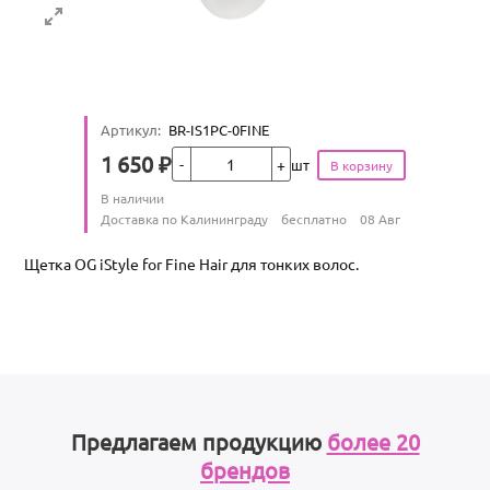
Артикул
:
BR-IS1PC-0FINE
Кол-во
1 650
₽
шт
Цена
Количество
В наличии
:
Условия доставки
Доставка по Калининграду
бесплатно
08 Авг
Щетка OG iStyle for Fine Hair для тонких волос.
Предлагаем продукцию
более 20
брендов