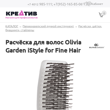
Перейти к основному содержанию
Кабинет
985-111;
+7(952)-165-85-06
(link sends e-
+7 4012
mail)
0
Магазин для профессионалов
Вы здесь
КАТАЛОГ
→
Парикмахерский ручной инструмент
→
Расчёски, щётки,
брашинги, стайлеры
Расчёска для волос Olivia
Garden iStyle for Fine Hair