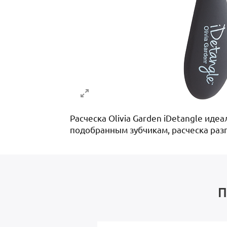
Расческа Olivia Garden iDetangle иде
подобранным зубчикам, расческа разг
П