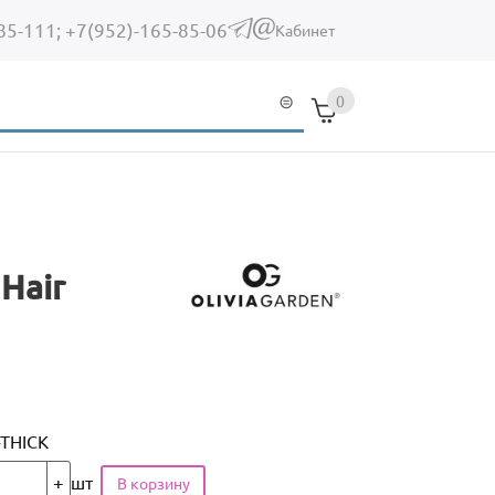
85-111;
+7(952)-165-85-06
(link sends e-mail)
Кабинет
0
 Hair
-THICK
шт