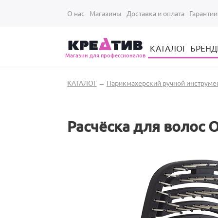
Перейти к основному содержанию
О нас
Магазины
Доставка и оплата
Гарантии
КАТАЛОГ
БРЕН
Магазин для профессионалов
Электрические инструменты для укладки и стрижки волос
Парикмахерские принадлежности
Парикмахерский ручной инструмент
Маникюрный / педикюрный инструмент
Оборудование для маникюра и педикюра
Вы здесь
КАТАЛОГ
→
Парикмахерский ручной инструме
Расчёска для волос Ol