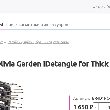
9
+7 4012
Форма поиска
Поиск
ДЫ
нт
→
Расчёски, щётки, брашинги, стайлеры
ivia Garden iDetangle for Thick
Артикул
:
BR-ID1PC
Кол-во
Цена
1 650
₽