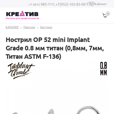
Перейти к основному содержанию
Кабинет
985-111;
+7(952)-165-85-06
(link sends e-
+7 4012
mail)
0
Магазин для профессионалов
Вы здесь
КАТАЛОГ
→
Пирсинг
→
Нострил
Нострил OP 52 mini Implant
Grade 0.8 мм титан (0,8мм, 7мм,
Титан ASTM F-136)