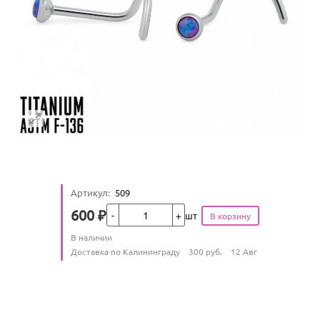
Артикул
:
509
Кол-во
600
₽
шт
Цена
Количество
В наличии
:
Условия доставки
Доставка по Калининграду
300
руб.
12 Авг