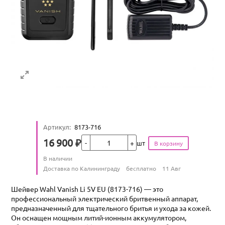
Артикул
:
8173-716
Кол-во
16 900
₽
шт
Цена
Количество
В наличии
:
Условия доставки
Доставка по Калининграду
бесплатно
11 Авг
Шейвер Wahl Vanish Li 5V EU (8173-716) — это
профессиональный электрический бритвенный аппарат,
предназначенный для тщательного бритья и ухода за кожей.
Он оснащен мощным литий-ионным аккумулятором,