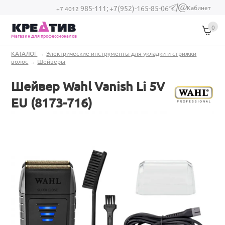
Перейти к основному содержанию
Кабинет
985-111;
+7(952)-165-85-06
(link sends e-
+7 4012
mail)
0
Магазин для профессионалов
Вы здесь
КАТАЛОГ
→
Электрические инструменты для укладки и стрижки
волос
→
Шейверы
Шейвер Wahl Vanish Li 5V
EU (8173-716)