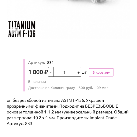
Артикул
:
834
Кол-во
1 000
₽
шт
Цена
Количество
В наличии
:
Условия доставки
Доставка по Калининграду
300
руб.
09 Авг
оп безрезьбовой из титана ASTM F-136. Украшен
прозрачными фианитами. Подходит на БЕЗРЕЗЬБОВЫЕ
основы толщиной 1, 1.2 мм (универсальный размер). Общий
размер топа: 10.2 х 4 мм. Производитель: Implant Grade
Артикул: 833