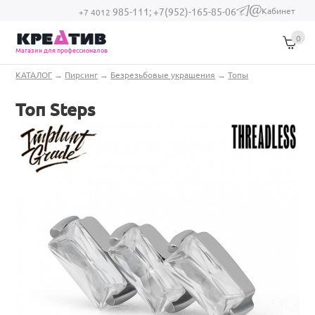
Перейти к основному содержанию
Кабинет
985-111;
+7(952)-165-85-06
(link sends e-
+7 4012
mail)
0
Магазин для профессионалов
Вы здесь
КАТАЛОГ
→
Пирсинг
→
Безрезьбовые украшения
→
Топы
Топ Steps