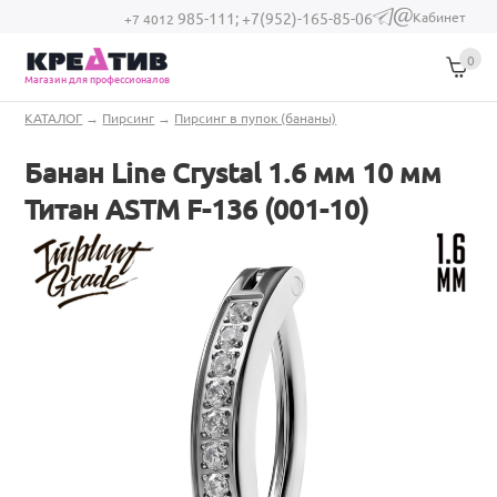
Перейти к основному содержанию
Кабинет
985-111;
+7(952)-165-85-06
(link sends e-
+7 4012
mail)
0
Магазин для профессионалов
Вы здесь
КАТАЛОГ
→
Пирсинг
→
Пирсинг в пупок (бананы)
Банан Line Crystal 1.6 мм 10 мм
Титан ASTM F-136 (001-10)