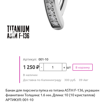
Артикул
:
001-10
Кол-во
1 250
₽
шт
Цена
Количество
В наличии
:
Условия доставки
Доставка по Калининграду
300
руб.
09 Авг
Банан для пирсинга пупка из титана ASTM F-136, украшен
фианитами Толщина: 1.6 мм. Длина: 10 (10 кристаллов)
АРТИКУЛ: 001-10