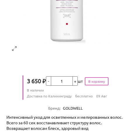
Кол-во
3 650
₽
шт
Цена
Количество
В наличии
:
Условия доставки
Доставка по Калининграду
бесплатно
09 Авг
Характеристики
Бренд
:
GOLDWELL
Интенсивный уход для осветленных и мелированных волос.
Всего за 60 сек восстанавливает структуру волос.
Возвращает волосам блеск, здоровый вид