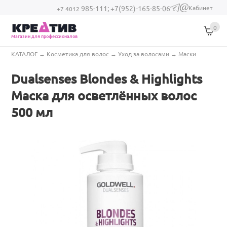
Перейти к основному содержанию
Кабинет
985-111;
+7(952)-165-85-06
(link sends e-
+7 4012
mail)
0
Магазин для профессионалов
Вы здесь
КАТАЛОГ
→
Косметика для волос
→
Уход за волосами
→
Маски
Dualsenses Blondes & Highlights
Маска для осветлённых волоc
500 мл