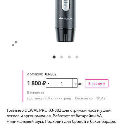
Артикул
:
03-802
Кол-во
1 800
₽
шт
Цена
Количество
В наличии
:
Условия доставки
Доставка по Калининграду
бесплатно
10 Авг
Триммер DEWAL PRO 03-802 для стрижки носа и ушей,
легкая и эргономичная. Работает от батарейки AA,
минимальный шум. Подходит для бровей и бакенбардов.