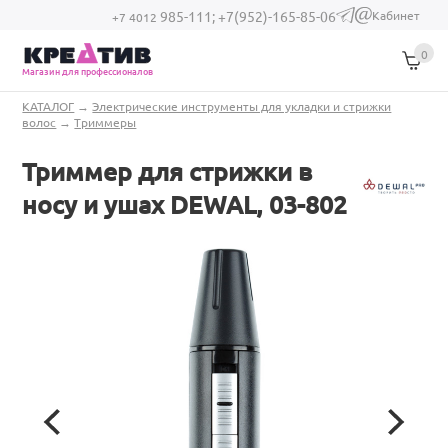
Перейти к основному содержанию
Кабинет
985-111;
+7(952)-165-85-06
(link sends e-
+7 4012
mail)
0
Магазин для профессионалов
Вы здесь
КАТАЛОГ
→
Электрические инструменты для укладки и стрижки
волос
→
Триммеры
Триммер для стрижки в
носу и ушах DEWAL, 03-802