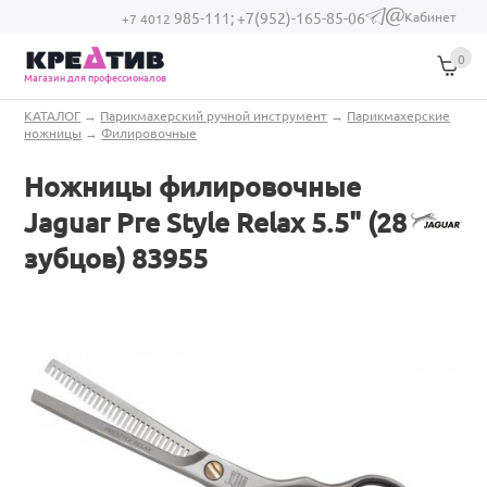
Перейти к основному содержанию
Кабинет
985-111;
+7(952)-165-85-06
(link sends e-
+7 4012
mail)
0
Магазин для профессионалов
Вы здесь
КАТАЛОГ
→
Парикмахерский ручной инструмент
→
Парикмахерские
ножницы
→
Филировочные
Ножницы филировочные
Jaguar Pre Style Relax 5.5" (28
зубцов) 83955