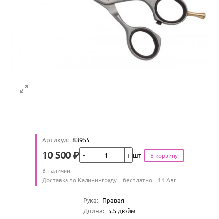
Артикул
:
83955
Кол-во
10 500
₽
шт
Цена
Количество
В наличии
:
Условия доставки
Доставка по Калининграду
бесплатно
11 Авг
Характеристики
Рука
:
Правая
Длина
:
5.5
дюйм