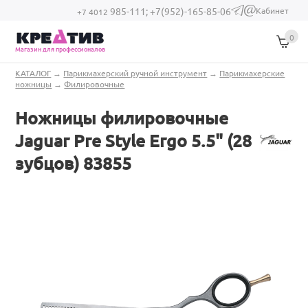
Перейти к основному содержанию
Кабинет
985-111;
+7(952)-165-85-06
(link sends e-
+7 4012
mail)
0
Магазин для профессионалов
Вы здесь
КАТАЛОГ
→
Парикмахерский ручной инструмент
→
Парикмахерские
ножницы
→
Филировочные
Ножницы филировочные
Jaguar Pre Style Ergo 5.5" (28
зубцов) 83855