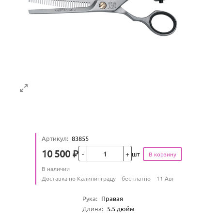
Артикул
:
83855
Кол-во
10 500
₽
шт
Цена
Количество
В наличии
:
Условия доставки
Доставка по Калининграду
бесплатно
11 Авг
Характеристики
Рука
:
Правая
Длина
:
5.5
дюйм