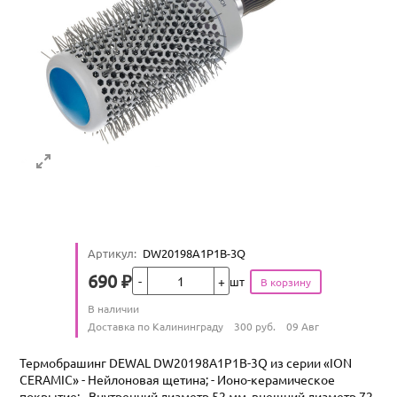
Артикул
:
DW20198A1P1B-3Q
Кол-во
690
₽
шт
Цена
Количество
В наличии
:
Условия доставки
Доставка по Калининграду
300
руб.
09 Авг
Термобрашинг DEWAL DW20198A1P1B-3Q из серии «ION
CERAMIC» - Нейлоновая щетина; - Ионо-керамическое
покрытие; - Внутренний диаметр 52 мм, внешний диаметр 72