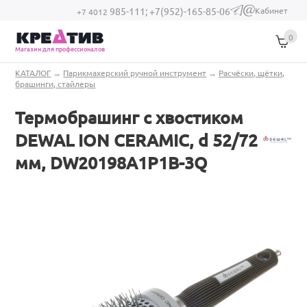
Перейти к основному содержанию
Кабинет
985-111;
+7(952)-165-85-06
(link sends e-
+7 4012
mail)
0
Магазин для профессионалов
Вы здесь
КАТАЛОГ
→
Парикмахерский ручной инструмент
→
Расчёски, щётки,
брашинги, стайлеры
Термобрашинг с хвостиком
DEWAL ION CERAMIC, d 52/72
мм, DW20198A1P1B-3Q