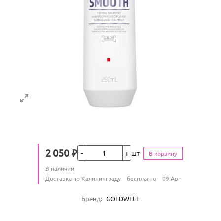
Кол-во
2 050
₽
шт
Цена
Количество
В наличии
:
Условия доставки
Доставка по Калининграду
бесплатно
09 Авг
Характеристики
Бренд
:
GOLDWELL