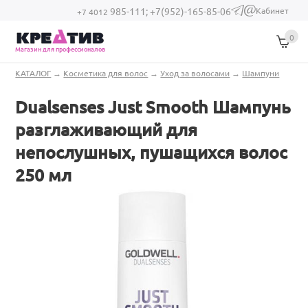
Перейти к основному содержанию
Кабинет
985-111;
+7(952)-165-85-06
(link sends e-
+7 4012
mail)
0
Магазин для профессионалов
Вы здесь
КАТАЛОГ
→
Косметика для волос
→
Уход за волосами
→
Шампуни
Dualsenses Just Smooth Шампунь
разглаживающий для
непослушных, пушащихся волос
250 мл