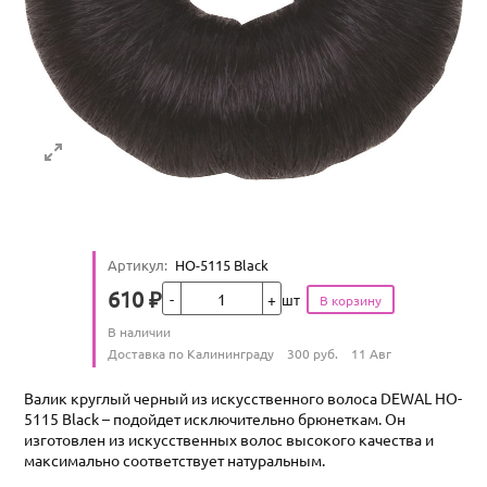
Артикул
:
HO-5115 Black
Кол-во
610
₽
шт
Цена
Количество
В наличии
:
Условия доставки
Доставка по Калининграду
300
руб.
11 Авг
Валик круглый черный из искусственного волоса DEWAL HO-
5115 Black – подойдет исключительно брюнеткам. Он
изготовлен из искусственных волос высокого качества и
максимально соответствует натуральным.