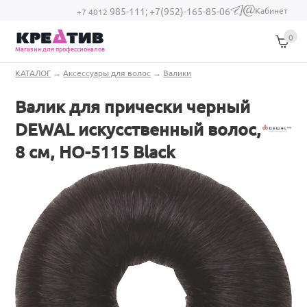
Перейти к основному содержанию
Кабинет
985-111;
+7(952)-165-85-06
(link sends e-
+7 4012
mail)
0
Магазин для профессионалов
Вы здесь
КАТАЛОГ
→
Аксессуары для волос
→
Валики
Валик для прически черный
DEWAL искусственный волос,
8 см, HO-5115 Black