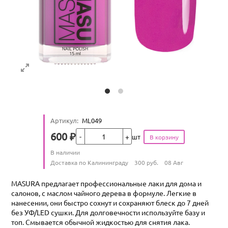
Артикул
:
ML049
Кол-во
600
₽
шт
Цена
Количество
В наличии
:
Условия доставки
Доставка по Калининграду
300
руб.
08 Авг
MASURA предлагает профессиональные лаки для дома и
салонов, с маслом чайного дерева в формуле. Легкие в
нанесении, они быстро сохнут и сохраняют блеск до 7 дней
без УФ/LED сушки. Для долговечности используйте базу и
топ. Смывается обычной жидкостью для снятия лака.