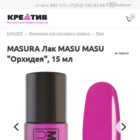
Перейти к основному содержанию
Кабинет
985-111;
+7(952)-165-85-06
(link sends e-
+7 4012
mail)
0
Магазин для профессионалов
Вы здесь
КАТАЛОГ
→
Продукция для ногтевого сервиса
→
Лаки
MASURA Лак MASU MASU
"Орхидея", 15 мл